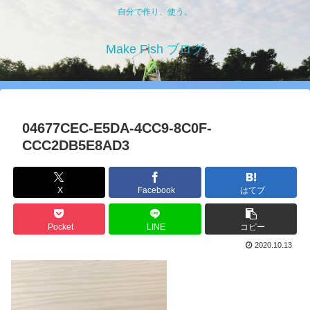
自分で作り、使う。
Make Fish ブログ
04677CEC-E5DA-4CC9-8C0F-
CCC2DB5E8AD3
X
Facebook
はてブ
Pocket
LINE
コピー
2020.10.13