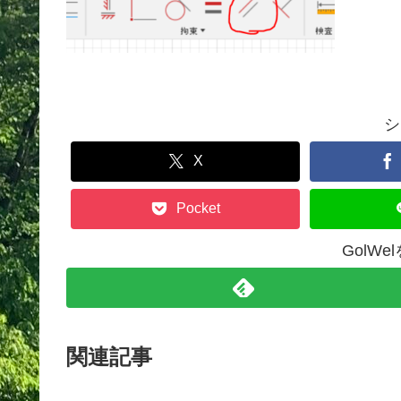
シ
X
Pocket
GolW
関連記事