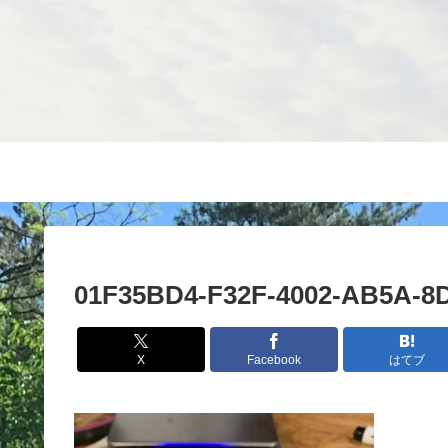
01F35BD4-F32F-4002-AB5A-
X
Facebook
はてブ