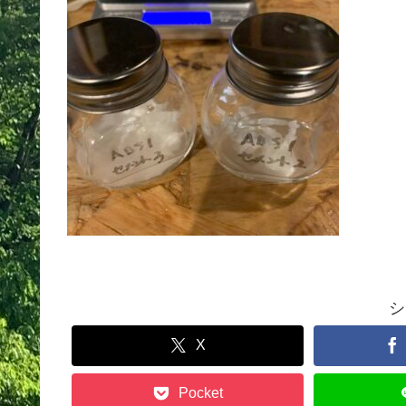
シ
X
Pocket