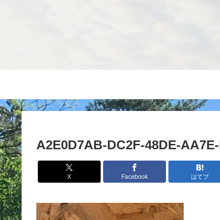
A2E0D7AB-DC2F-48DE-AA7E
X
Facebook
はてブ