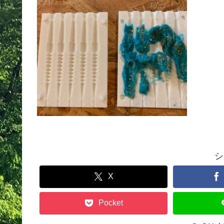
シ
X
Pocket