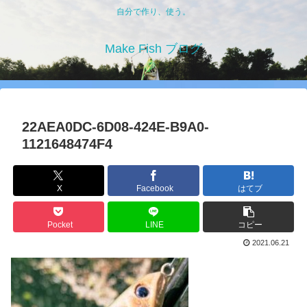
自分で作り、使う。
Make Fish ブログ
22AEA0DC-6D08-424E-B9A0-
1121648474F4
X
Facebook
はてブ
Pocket
LINE
コピー
2021.06.21