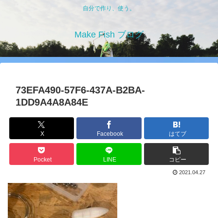
自分で作り、使う。
Make Fish ブログ
73EFA490-57F6-437A-B2BA-
1DD9A4A8A84E
X
Facebook
はてブ
Pocket
LINE
コピー
2021.04.27