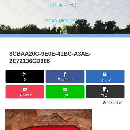
自分で作り、使う。
Make Fish ブログ
8CBAA20C-9E0E-41BC-A3AE-
2E72136CD886
X
Facebook
はてブ
Pocket
LINE
コピー
2021.05.02