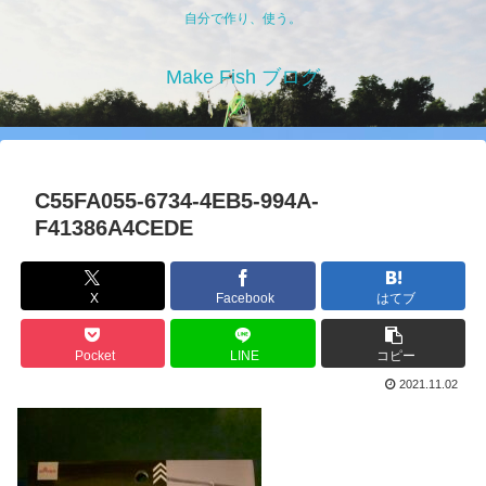
自分で作り、使う。
Make Fish ブログ
C55FA055-6734-4EB5-994A-
F41386A4CEDE
X
Facebook
はてブ
Pocket
LINE
コピー
2021.11.02