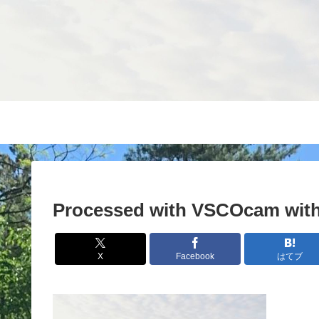
Processed with VSCOcam with
X
Facebook
はてブ