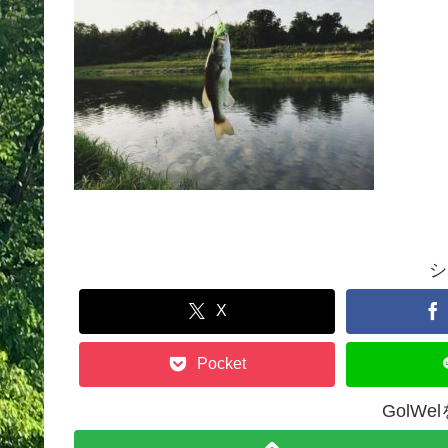
シ
X
Pocket
GolW