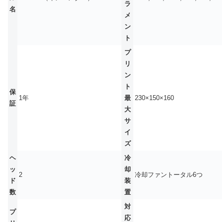
ラ
名
メ
ン
ト
プ
リ
ン
ト
保
1年
最
230×150×160
証
大
サ
イ
ズ
ヘ
冷
ッ
却
2
冷却ファントータル6つ
ド
装
数
置
対
プ
応