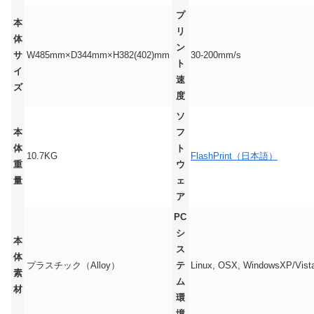
プ
本
リ
体
ン
サ
W485mm×D344mm×H382(402)mm
30-200mm/s
ト
イ
速
ズ
度
ソ
本
フ
体
ト
10.7KG
FlashPrint（日本語）
重
ウ
量
ェ
ア
PC
シ
本
ス
体
プラスチック（Alloy）
テ
Linux, OSX, WindowsXP/Vista
素
ム
材
環
境