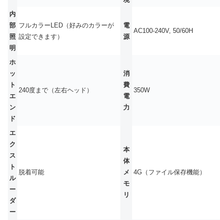
内
部
フルカラーLED（好みのカラーが
電
AC100-240V, 50/60H
照
設定できます）
源
明
ホ
ッ
消
ト
費
240度まで（左右ヘッド）
350W
エ
電
ン
力
ド
エ
ク
本
ス
体
ト
脱着可能
メ
4G（ファイル保存機能）
ル
モ
ー
リ
ダ
ー