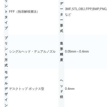
リ
デ
ン
ー
3MF,STL,OBJ,FPP,BMP,PNG
ト
FFF（熱溶解積層法）
タ
など
タ
ー
イ
形
プ
式
プ
リ
造
ン
形
シングルヘッド・デュアルノズル
0.05mm～0.4mm
ト
精
方
度
式
モ
デ
ヘ
ル
ッ
デ
デスクトップ ボックス型
0.4mm
ド
ザ
径
イ
ン