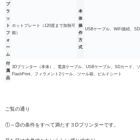
プ
ラ
本
ッ
体
ト
ホットプレート（120度まで加熱可
操
USBケーブル、WiFi接続、S
フ
能）
作
ォ
方
ー
式
ム
付
3Dプリンター（本体）、電源ケーブル、USBケーブル、SDカード、
属
FlashPrint、フィラメント2リール、ツール箱、ビルドシート
品
ご覧の通り
①～③の条件をすべて満たす３Dプリンターです。